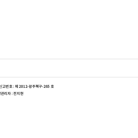
신고번호 : 제 2012-광주북구-265 호
정보관리자 : 전지현
신고번호 : 제 2017-대구동구-0539 호 | 의약품도매상허가번호 :