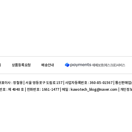
의
상품등록요청
배송안내
이사 : 정철웅 | 서울 영등포구 도림로 157 | 사업자등록번호 : 360-85-01567 | 통신판매업
 제 4040 호 | 전화번호 : 1661-1477 | 메일 : kuwotech_blog@naver.com | 개인
301-0350-6665-71 ((주) 쿠보텍 서울지사)
표이사 : 이병진 | 대구 동구 율암로 140-6 | 사업자등록번호 : 504-86-10509 | 통신판매업
0004 호
iM뱅크(구 대구은행) 504-10-162203-7 ( (주) 프라임덴탈)
ght reserved