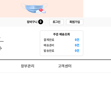
0
로그인
회원가입
장바구니
주문 배송조회
결제완료
0건
배송준비
0건
발송완료
0건
장부관리
고객센터