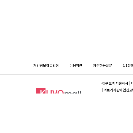
개인정보취급방침
이용약관
자주하는질문
1:1문
㈜쿠보텍 서울지사 | 대표
| 의료기기판매업신고번호 :
입금계좌안내 | 농협은행 
[의약품]프라임덴탈 | 대
제 2012-3420023-0
[의약품]입금계좌안내 | 
Copyright ⓒ All ri