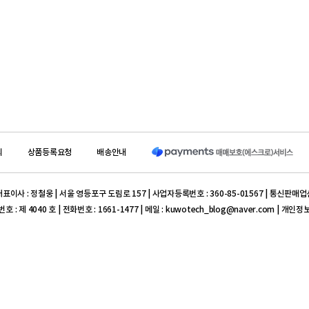
의
상품등록요청
배송안내
이사 : 정철웅 | 서울 영등포구 도림로 157 | 사업자등록번호 : 360-85-01567 | 통신판매업
 제 4040 호 | 전화번호 : 1661-1477 | 메일 : kuwotech_blog@naver.com | 개인
301-0350-6665-71 ((주) 쿠보텍 서울지사)
표이사 : 이병진 | 대구 동구 율암로 140-6 | 사업자등록번호 : 504-86-10509 | 통신판매업
0004 호
iM뱅크(구 대구은행) 504-10-162203-7 ( (주) 프라임덴탈)
ght reserved