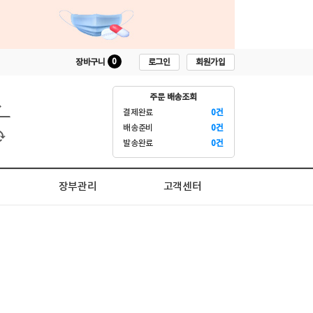
0
로그인
회원가입
장바구니
주문 배송조회
결제완료
0건
배송준비
0건
발송완료
0건
장부관리
고객센터