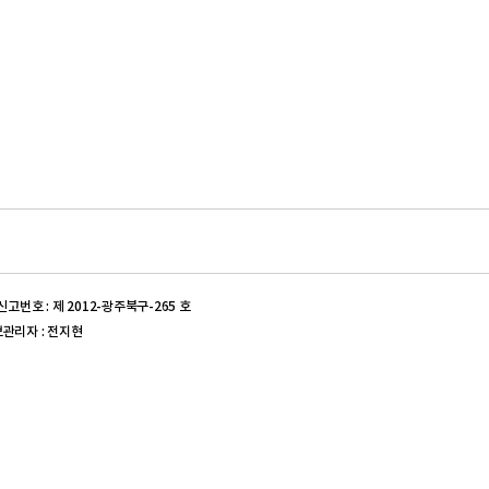
신고번호 : 제 2012-광주북구-265 호
정보관리자 : 전지현
신고번호 : 제 2017-대구동구-0539 호 | 의약품도매상허가번호 :