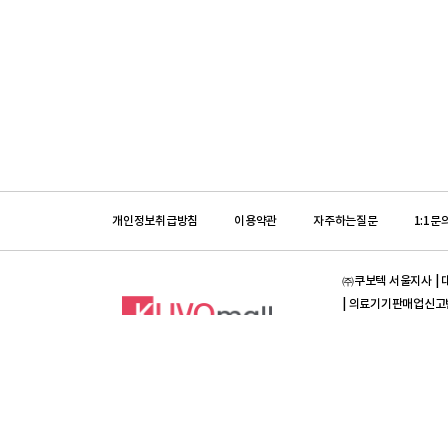
개인정보취급방침
이용약관
자주하는질문
1:1문
㈜쿠보텍 서울지사 | 대표
| 의료기기판매업신고번호 :
입금계좌안내 | 농협은행 
[의약품]프라임덴탈 | 대
제 2012-3420023-0
[의약품]입금계좌안내 | 
Copyright ⓒ All ri