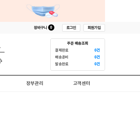
0
로그인
회원가입
장바구니
주문 배송조회
결제완료
0건
배송준비
0건
발송완료
0건
장부관리
고객센터