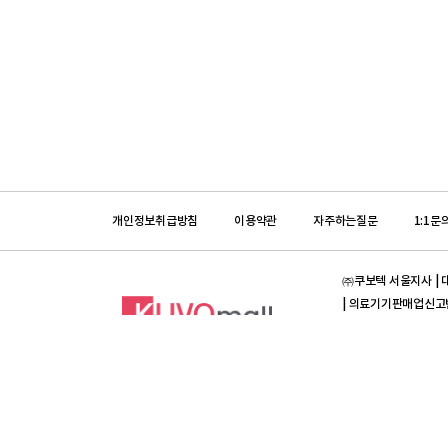
개인정보취급방침
이용약관
자주하는질문
1:1문
㈜쿠보텍 서울지사 | 대표
| 의료기기판매업신고번호 :
입금계좌안내 | 농협은행 
[의약품]프라임덴탈 | 대
제 2012-3420023-0
[의약품]입금계좌안내 | 
Copyright ⓒ All ri