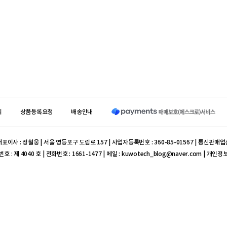
의
상품등록요청
배송안내
이사 : 정철웅 | 서울 영등포구 도림로 157 | 사업자등록번호 : 360-85-01567 | 통신판매업
 제 4040 호 | 전화번호 : 1661-1477 | 메일 : kuwotech_blog@naver.com | 개인
301-0350-6665-71 ((주) 쿠보텍 서울지사)
표이사 : 이병진 | 대구 동구 율암로 140-6 | 사업자등록번호 : 504-86-10509 | 통신판매업
0004 호
iM뱅크(구 대구은행) 504-10-162203-7 ( (주) 프라임덴탈)
ght reserved