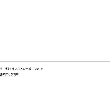
신고번호 : 제 2012-광주북구-265 호
정보관리자 : 전지현
신고번호 : 제 2017-대구동구-0539 호 | 의약품도매상허가번호 :