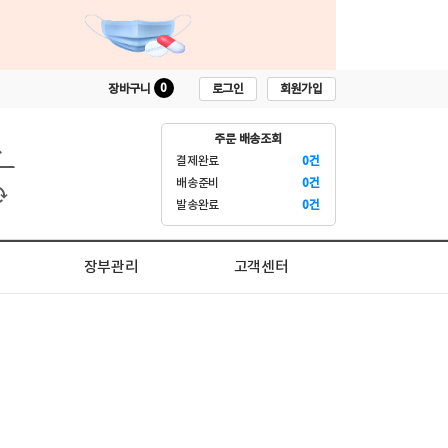
0
로그인
회원가입
장바구니
주문 배송조회
결제완료
0건
배송준비
0건
발송완료
0건
장부관리
고객센터