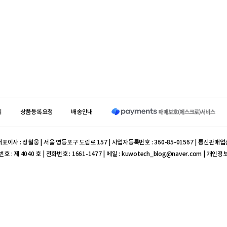
의
상품등록요청
배송안내
이사 : 정철웅 | 서울 영등포구 도림로 157 | 사업자등록번호 : 360-85-01567 | 통신판매업
 제 4040 호 | 전화번호 : 1661-1477 | 메일 : kuwotech_blog@naver.com | 개인
301-0350-6665-71 ((주) 쿠보텍 서울지사)
표이사 : 이병진 | 대구 동구 율암로 140-6 | 사업자등록번호 : 504-86-10509 | 통신판매업
0004 호
iM뱅크(구 대구은행) 504-10-162203-7 ( (주) 프라임덴탈)
ght reserved