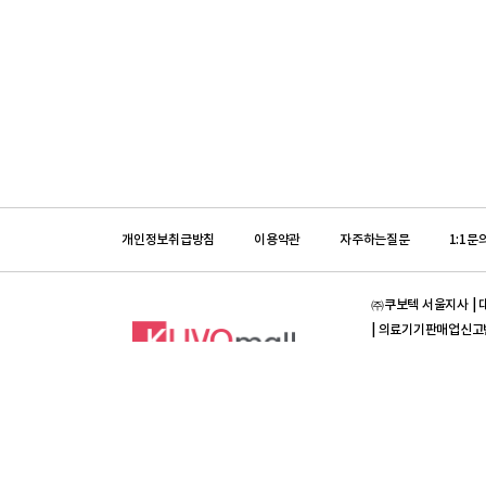
개인정보취급방침
이용약관
자주하는질문
1:1문
㈜쿠보텍 서울지사 | 대표
| 의료기기판매업신고번호 :
입금계좌안내 | 농협은행 
[의약품]프라임덴탈 | 대
제 2012-3420023-0
[의약품]입금계좌안내 | 
Copyright ⓒ All ri