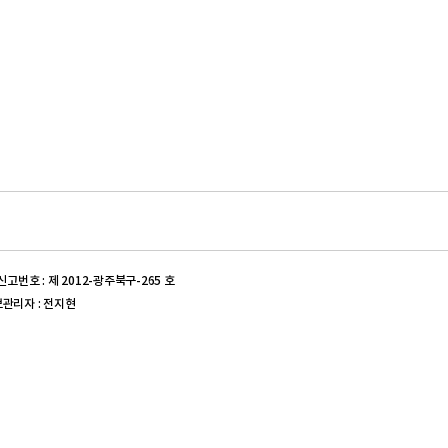
신고번호 : 제 2012-광주북구-265 호
정보관리자 : 전지현
신고번호 : 제 2017-대구동구-0539 호 | 의약품도매상허가번호 :